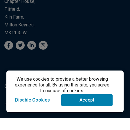
Chapter House,
Pitfield,
Kiln Farm,
Milton Keynes,
MK11 3LW
We use cookies to provide a better browsing
experience for all. By using this site, you agree
Suporte ao Estudante
Student Support
to our use of cookies.
Disable Cookies
Accept
success@vitalsource.com
© Direito Autoral 2021 VitalSource Technologies LLC Todos
os Direitos Reservados