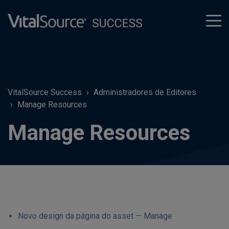
tog
men
VitalSource Success
Administradores de Editores
Manage Resources
Manage Resources
Novo design da página do asset — Manage