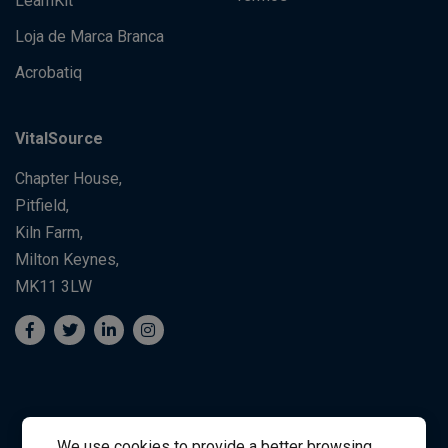
LearnKit
Loja de Marca Branca
Acrobatiq
VitalSource
Chapter House,
Pitfield,
Kiln Farm,
Milton Keynes,
MK11 3LW
We use cookies to provide a better browsing