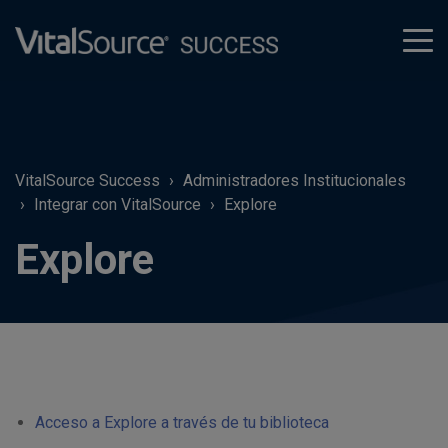
tog
men
VitalSource Success
Administradores Institucionales
Integrar con VitalSource
Explore
Explore
Acceso a Explore a través de tu biblioteca